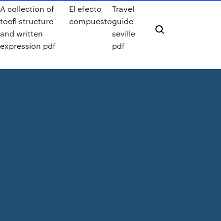
A collection of
El efecto
Travel
toefl structure
compuesto
guide
and written
seville
expression pdf
pdf