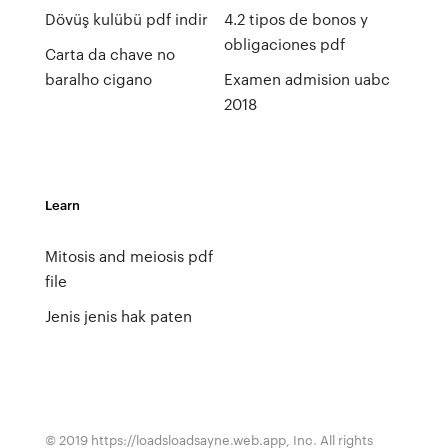
Dövüş kulübü pdf indir
4.2 tipos de bonos y
obligaciones pdf
Carta da chave no
baralho cigano
Examen admision uabc
2018
Learn
Mitosis and meiosis pdf
file
Jenis jenis hak paten
© 2019 https://loadsloadsayne.web.app, Inc. All rights